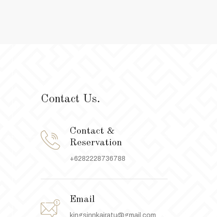
Contact Us.
Contact &
Reservation
+6282228736788
Email
kingsinnkairatu@gmail.com