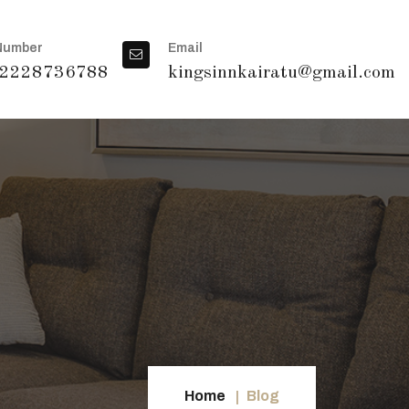
Number
Email
2228736788
kingsinnkairatu@gmail.com
Home
Blog